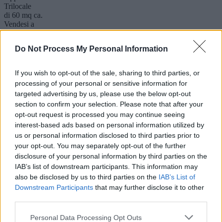
Trilocale
di 60 mq ca.
Vendesi a
155.000 €
Pitz' e Serra 3vani, p.auto, ampia cantina
Do Not Process My Personal Information
Visualizza dettaglio
If you wish to opt-out of the sale, sharing to third parties, or
Bellavista
processing of your personal or sensitive information for
Quartu Sant'Elena
targeted advertising by us, please use the below opt-out
Terreno agricolo
di 652 mq ca.
section to confirm your selection. Please note that after your
Vendesi a
opt-out request is processed you may continue seeing
30.000 €
interest-based ads based on personal information utilized by
Terreno zona Bellavista
us or personal information disclosed to third parties prior to
Visualizza dettaglio
your opt-out. You may separately opt-out of the further
disclosure of your personal information by third parties on the
Centro
IAB’s list of downstream participants. This information may
Maracalagonis
also be disclosed by us to third parties on the
IAB’s List of
Appartamento
Downstream Participants
that may further disclose it to other
Trilocale
third parties.
di 65 mq ca.
Vendesi a
Personal Data Processing Opt Outs
155.000 €