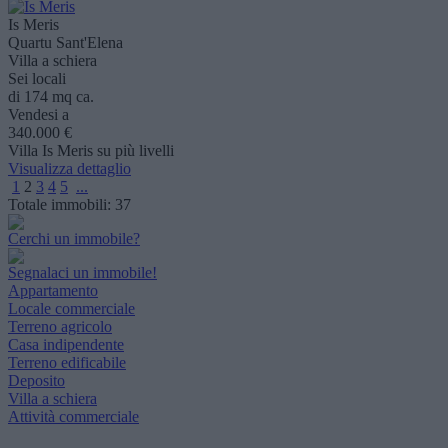
Is Meris
Quartu Sant'Elena
Villa a schiera
Sei locali
di 174 mq ca.
Vendesi a
340.000 €
Villa Is Meris su più livelli
Visualizza dettaglio
1
2
3
4
5
...
Totale immobili:
37
Cerchi un immobile?
Segnalaci un immobile!
Appartamento
Locale commerciale
Terreno agricolo
Casa indipendente
Terreno edificabile
Deposito
Villa a schiera
Attività commerciale