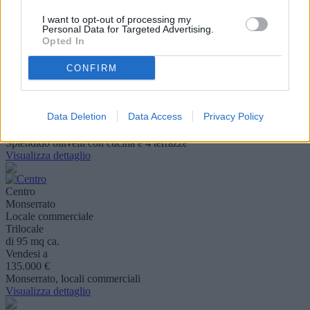
Splendida semindipendente con cortili
Visualizza dettaglio
I want to opt-out of processing my
Personal Data for Targeted Advertising.
Opted In
Centro
Quartucciu
CONFIRM
Appartamento
Trilocale
di 100 mq ca.
Data Deletion
Data Access
Privacy Policy
Vendesi a
210.000 €
Splendido bilivelli con cucina e 4 terrazze
Visualizza dettaglio
Centro
Monserrato
Locale commerciale
Trilocale
di 95 mq ca.
Vendesi a
135.000 €
Monserrato, locali commerciali
Visualizza dettaglio