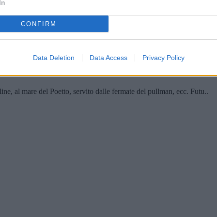
In
CONFIRM
Data Deletion
Data Access
Privacy Policy
ine, al mare del Poetto, servito dalle fermate del pullman, ecc. Futu..