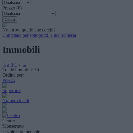
Prezzo (€)
Non trovi quello che cerchi?
Contattaci per sottoporci la tua richiesta
Immobili
1
2
3
4
5
...
Totale immobili:
36
Ordina per:
Prezzo
Superficie
Numero locali
Centro
Monserrato
Locale commerciale