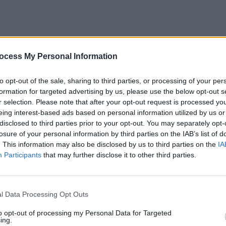
 ad angolo tra 2 strade principali, fronte Comune e Chiesa della Beat..
ocess My Personal Information
to opt-out of the sale, sharing to third parties, or processing of your per
formation for targeted advertising by us, please use the below opt-out s
r selection. Please note that after your opt-out request is processed y
eing interest-based ads based on personal information utilized by us or
disclosed to third parties prior to your opt-out. You may separately opt-
ente alla via Nazionale, Futura Casa propone in vendita un lotto di te..
losure of your personal information by third parties on the IAB’s list of
. This information may also be disclosed by us to third parties on the
IA
Participants
that may further disclose it to other third parties.
l Data Processing Opt Outs
to opt-out of processing my Personal Data for Targeted
ing.
cino ad ogni servizio e attività, in piena zona residenziale, fronte..