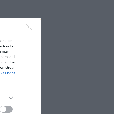
sonal or
ection to
ou may
 personal
out of the
 downstream
B’s List of