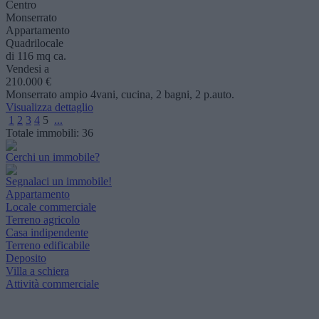
Centro
Monserrato
Appartamento
Quadrilocale
di 116 mq ca.
Vendesi a
210.000 €
Monserrato ampio 4vani, cucina, 2 bagni, 2 p.auto.
Visualizza dettaglio
1
2
3
4
5
...
Totale immobili:
36
Cerchi un immobile?
Segnalaci un immobile!
Appartamento
Locale commerciale
Terreno agricolo
Casa indipendente
Terreno edificabile
Deposito
Villa a schiera
Attività commerciale