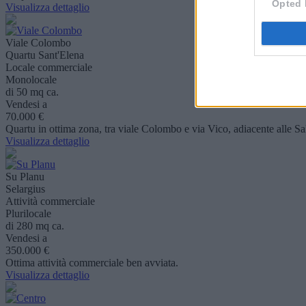
Opted 
Visualizza dettaglio
Viale Colombo
Quartu Sant'Elena
Locale commerciale
Monolocale
di 50 mq ca.
Vendesi a
70.000 €
Quartu in ottima zona, tra viale Colombo e via Vico, adiacente alle Sal
Visualizza dettaglio
Su Planu
Selargius
Attività commerciale
Plurilocale
di 280 mq ca.
Vendesi a
350.000 €
Ottima attività commerciale ben avviata.
Visualizza dettaglio