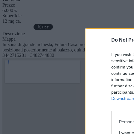
Prezzo
6.000 €
Superficie
12 mq ca.
Descrizione
Mappa
Do Not Pr
In zona di grande richiesta, Futura Casa propone in vendita un posto aut
posizionati posteriormente al palazzo, quindi riservati. Disponibi
If you wish 
3442715281 - 3482744880
sensitive in
confirm you
continue se
information 
further disc
participants
Downstream 
Persona
I want 