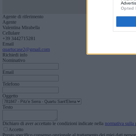
Advertis
Opted 
Agente di riferimento
Agente
Valentina Mirabella
Cellulare
+39 3442715281
Email
quartucase2@gmail.com
Richiedi info
Nominativo
Email
Telefono
Oggetto
Testo
Dichiaro di aver accettato le condizioni indicate nella
normativa sulla 
Accetto
Presto specifico consenso opzionale al trattamento dei miei dati personal